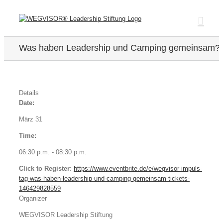
Zum
Inhalt
springen
Was haben Leadership und Camping gemeinsam?
Details
Date:
März 31
Time:
06:30 p.m. - 08:30 p.m.
Click to Register:
https://www.eventbrite.de/e/wegvisor-impuls-
tag-was-haben-leadership-und-camping-gemeinsam-tickets-
146429828559
Organizer
WEGVISOR Leadership Stiftung