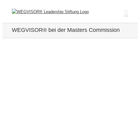
Zum
Inhalt
springen
WEGVISOR® bei der Masters Commission
Zeige
grösseres
Bild