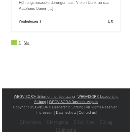
Führungsherausforderungen aus. Vielen Dank an das
Autohaus Bauer [...]
Weiterlesen
0
1
2
Vor
WEGVISOR® Unternehmensberatung
|
WEGVISOR® Leadership
Stiftung
|
WEGVISOR® Business Angels
Copyright WEGVISOR® Leadership Stiftung | All Rights Reserved |
Impressum
|
Datenschutz
|
Contact us!
Facebook
Instagram
YouTube
Xing
LinkedIn