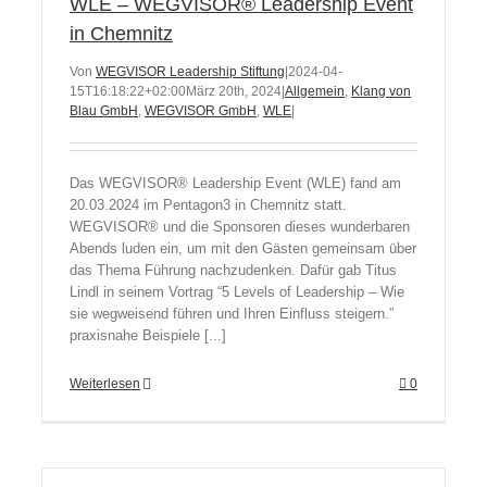
WLE – WEGVISOR® Leadership Event
in Chemnitz
Von
WEGVISOR Leadership Stiftung
|
2024-04-
15T16:18:22+02:00
März 20th, 2024
|
Allgemein
,
Klang von
Blau GmbH
,
WEGVISOR GmbH
,
WLE
|
Das WEGVISOR® Leadership Event (WLE) fand am
20.03.2024 im Pentagon3 in Chemnitz statt.
WEGVISOR® und die Sponsoren dieses wunderbaren
Abends luden ein, um mit den Gästen gemeinsam über
das Thema Führung nachzudenken. Dafür gab Titus
Lindl in seinem Vortrag “5 Levels of Leadership – Wie
sie wegweisend führen und Ihren Einfluss steigern.”
praxisnahe Beispiele [...]
Weiterlesen
0