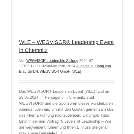
WLE – WEGVISOR® Leadership Event
in Chemnitz
Von
WEGVISOR Leadership Stiftung
|
2024-07-
12T06:17:08+02:00
Mai 29th, 2024
|
Allgemein
,
Klang von
Blau GmbH
,
WEGVISOR GmbH
,
WLE
|
Das WEGVISOR® Leadership Event (WLE) fand am
29.05.2024 im Pentagon3 in Chemnitz statt.
WEGVISOR® und die Sponsoren dieses wunderbaren
Abends luden ein, um mit den Gästen gemeinsam über
das Thema Führung nachzudenken. Dafür gab Titus
Lindl in seinem Vortrag “5 Levels of Leadership – Wie
sie wegweisend führen und Ihren Einfluss steigern.”
praxisnahe Beispiele [...]