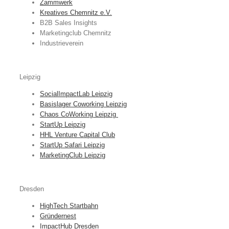
Zammwerk
Kreatives Chemnitz e.V.
B2B Sales Insights
Marketingclub Chemnitz
Industrieverein
Leipzig
SocialImpactLab Leipzig
Basislager Coworking Leipzig
Chaos CoWorking Leipzig
StartUp Leipzig
HHL Venture Capital Club
StartUp Safari Leipzig
MarketingClub Leipzig
Dresden
HighTech Startbahn
Gründernest
ImpactHub Dresden