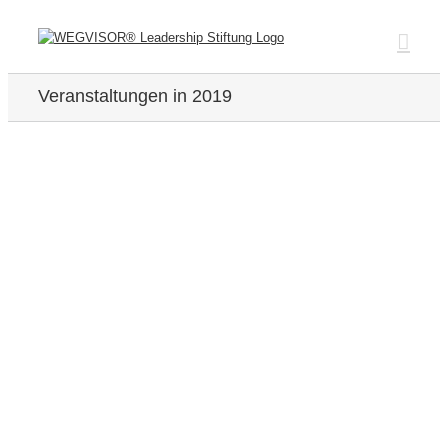
Zum
Inhalt
springen
Veranstaltungen in 2019
Zeige
grösseres
Bild