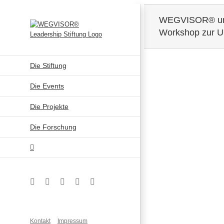
Zum
Inhalt
WEGVISOR® unter
springen
Workshop zur Un
Die Stiftung
Zeige
Die Events
grösseres
Bild
Die Projekte
Die Forschung
Facebook
Instagram
YouTube
Xing
LinkedIn
Kontakt
Impressum