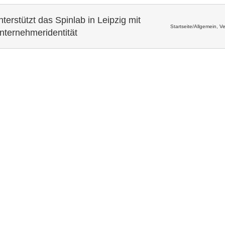
stützt das Spinlab in Leipzig mit
Startseite
/
Allgemein
,
Ve
ternehmeridentität