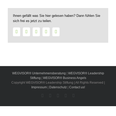
Ihnen gefällt was Sie hier gelesen haben? Dann fühlen Sie
sich frei es jetzt zu teilen.
Facebook
Twitter
LinkedIn
WhatsApp
E-
Mail
WEGVISOR® Unternehmensberatung
|
WEGVISOR® Leadership
Stiftung
|
WEGVISOR® Business Angels
Copyright WEGVISOR® Leadership Stiftung | All Rights Reserved |
Impressum
|
Datenschutz
|
Contact us!
Facebook
Instagram
YouTube
Xing
LinkedIn