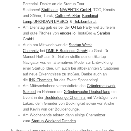
Potential. Danke an die Startup Tour
Stationen!
Staffbase
,
NAVENTIK GmbH
, TCC, Kreativ
und Söhne, Turck,
Coffee•Art•Bar
,
Kombinat
Lump
,
UNKNOWN BASICS
&
Holzkombinat
Am Dienstag gab es bei der
Q-Hub
Party viel zu feiern
und gute Pitches von
encore.io
, InstaBro &
Saralon
GmbH
.
Auch am Mittwoch war die
Startup Week
Chemnitz
bei
DMK E-Business GmbH
zu Gast. Dr.
Manuel Heß aus St. Gallen stellte seinen Startup
Navigator vor, ein alternatives Model zur Entwicklung
einer Startup Idee, um auch bei altbekannten Situationen
auf neue Erkenntnisse zu stoßen.
Danke auch an
die
IHK Chemnitz
für das Event Sponsoring!
Am Mittwochabend veranstaltete das
Gründernetzwerk
Saxeed
im Rahmen der
Gründerwoche Deutschland
ein
Event in der
Boulderlounge Chemnitz
mit Vorträgen von
Lukas, dem Gründer von BookingKid sowie von André
und Kevin von der Boulderlounge.
Am Wochenende reisten dann einige Chemnitzer
zum
Startup Weekend Dresden
.
In Summe kann eine gelungene Woche attestiert werden, die