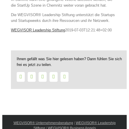
die StartUp Szene in Chemnitz weiter voran gebracht hat.
Die WEGVISOR® Leadership Stiftung unterstützt die Startups
und Startupweeks durch ihre Ressourcen und ihr Netzwerk.
WEGVISOR Leadership Stiftung
2019-07-03T12:21:48+02:00
Ihnen gefällt was Sie hier gelesen haben? Dann fühlen Sie sich
frei es jetzt zu teilen.
Facebook
Twitter
LinkedIn
WhatsApp
E-
Mail
WEGVISOR® Unternehmensberatung
|
WEGVISOR® Leadership
Stiftung
|
WEGVISOR® Business Angels