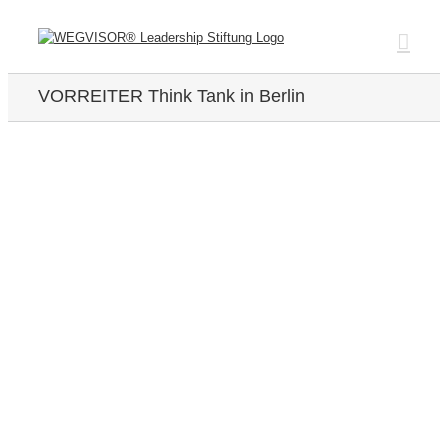
Zum
Inhalt
springen
VORREITER Think Tank in Berlin
Zeige
grösseres
Bild