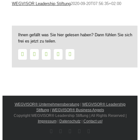
WEGVISOR Leadership Stiftung
2020-09-20T07:56:35+02:00
Ihnen gefällt was Sie hier gelesen haben? Dann fühlen Sie sich
frei es jetzt zu teilen.
Facebook
Twitter
LinkedIn
WhatsApp
E-
Mail
WEGVISOR® Unternehmensberatung
|
WEGVISOR® Leadership
Stiftung
|
WEGVISOR® Business Angels
Copyright WEGVISOR® Leadership Stiftung | All Rights Reserved |
Impressum
|
Datenschutz
|
Contact us!
Facebook
Instagram
YouTube
Xing
LinkedIn