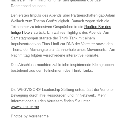
nach Berlin ein. Natürlich unter den geltenden Covid19
Rahmenbedingungen.
Den ersten Impuls des Abends über Partnerschaften gab Adam
Wallach zum Thema Großzügigkeit. Danach zogen sich die
Teilnehmer zu intensiven Gesprächen in die
Rooftop Bar des
Indigo Hotels
zurück. Ein wahres Highlight des Abends. Am
Samstagmorgen startete der Think Tank mit einem
Impulsvortrag von Titus Lindl zur DNA der Vorreiter sowie den
Thema der Meinungspluralität innerhalb eines Movements. Am
Nachmittag folgten verschiedene interaktive Formate.
Den Abschluss machten zahlreiche inspirierende Kleingruppen
bestehend aus den Teilnehmern des Think Tanks.
Die WEGVISOR® Leadership Stiftung unterstützt die Vorreiter
Bewegung durch ihre Ressourcen und ihr Netzwerk. Mehr
Informationen zu den Vorreitern finden Sie unter
www.vorreiter.me
.
Photos by Vorreiter.me