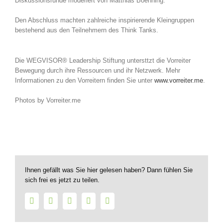
Diskussionsrunde moderiert von Matthias Boehning.
Den Abschluss machten zahlreiche inspirierende Kleingruppen
bestehend aus den Teilnehmern des Think Tanks.
Die WEGVISOR® Leadership Stiftung untersttzt die Vorreiter
Bewegung durch ihre Ressourcen und ihr Netzwerk. Mehr
Informationen zu den Vorreitern finden Sie unter
www.vorreiter.me
.
Photos by Vorreiter.me
Ihnen gefällt was Sie hier gelesen haben? Dann fühlen Sie
sich frei es jetzt zu teilen.
Facebook
Twitter
LinkedIn
WhatsApp
E-
Mail