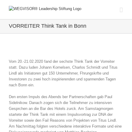
Zum
Inhalt
springen
VORREITER Think Tank in Bonn
Zeige
grösseres
Vom 20.-21.02.2020 fand der sechste Think Tank der Vorreiter
Bild
statt. Dazu luden Johann Kornelsen, Charlos Schmidt und Titus
Lindl als Initiatoren gut 150 Unternehmer, Fhrungskrfte und
Investoren zu zwei hoch inspirierenden und spannenden Tagen
nach Bonn ein.
Den ersten Impuls des Abends ber Partnerschaften gab Paul
Sidelnikow. Danach zogen sich die Teilnehmer zu intensiven
Gesprchen an die Bar des Hotels zurck. Am Samstagmorgen
startete der Think Tank mit einem Impulsvortrag zur DNA der
Vorreiter sowie den Fail Reasons von Projekten von Titus Lindl.
Am Nachmittag folgten verschiedene interaktive Formate und eine