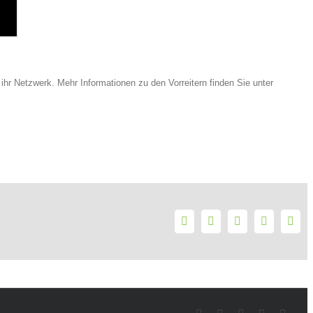
r Netzwerk. Mehr Informationen zu den Vorreitern finden Sie unter
Facebook
Twitter
LinkedIn
WhatsAp
E-
Mai