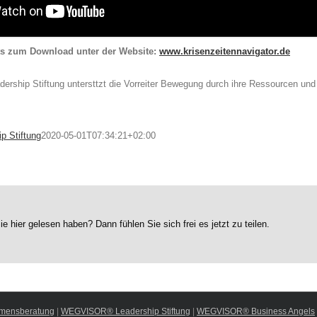
bts zum Download unter der Website:
www.krisenzeitennavigator.de
hip Stiftung untersttzt die Vorreiter Bewegung durch ihre Ressourcen und ih
 Stiftung
2020-05-01T07:34:21+02:00
ie hier gelesen haben? Dann fühlen Sie sich frei es jetzt zu teilen.
mensberatung
|
WEGVISOR® Leadership Stiftung
|
WEGVISOR® Business Angels