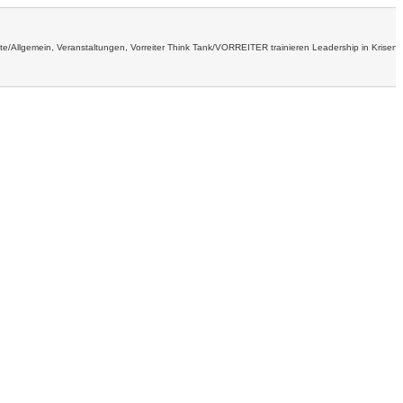
ite
/
Allgemein
,
Veranstaltungen
,
Vorreiter Think Tank
/
VORREITER trainieren Leadership in Krisenz