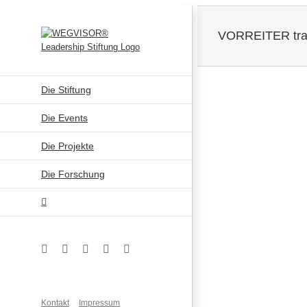
Zum
Inhalt
VORREITER train
springen
Die Stiftung
Zeige
Die Events
grösseres
Bild
Die Projekte
Die Forschung
Facebook
Instagram
YouTube
Xing
LinkedIn
Kontakt
Impressum