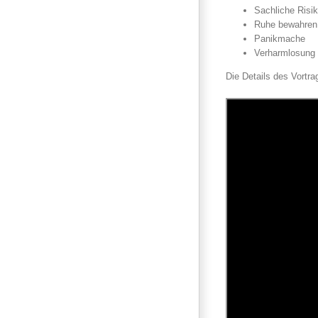
Sachliche Risi
Ruhe bewahren
Panikmache
Verharmlosung
Die Details des Vortra