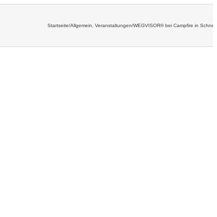
Startseite
/
Allgemein
,
Veranstaltungen
/
WEGVISOR® bei Campfire in Schne