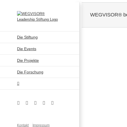
Zum
Inhalt
WEGVISOR® bei
springen
Die Stiftung
Zeige
Die Events
grösseres
Bild
Die Projekte
Die Forschung
Facebook
Instagram
YouTube
Xing
LinkedIn
Kontakt
Impressum