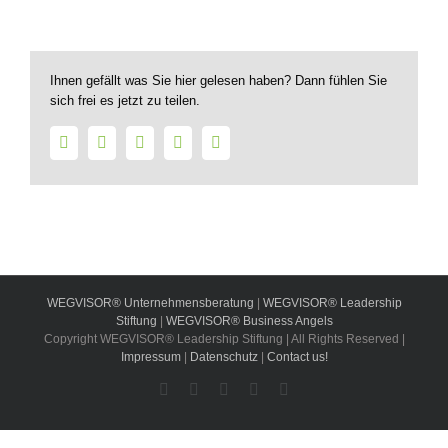
Ihnen gefällt was Sie hier gelesen haben? Dann fühlen Sie
sich frei es jetzt zu teilen.
Facebook
Twitter
LinkedIn
WhatsApp
E-
Mail
WEGVISOR® Unternehmensberatung
|
WEGVISOR® Leadership
Stiftung
|
WEGVISOR® Business Angels
Copyright WEGVISOR® Leadership Stiftung | All Rights Reserved |
Impressum
|
Datenschutz
|
Contact us!
Facebook
Instagram
YouTube
Xing
LinkedIn