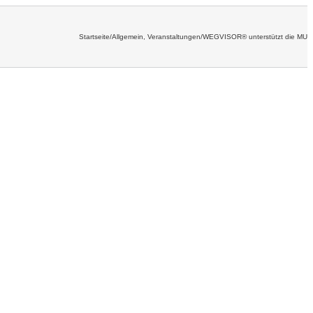
Startseite
/
Allgemein
,
Veranstaltungen
/
WEGVISOR® unterstützt die MU