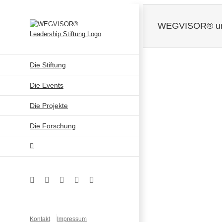
Zum
Inhalt
WEGVISOR® unt
springen
Die Stiftung
Zeige
Die Events
grösseres
Bild
Die Projekte
Die Forschung
Facebook
Instagram
YouTube
Xing
LinkedIn
Kontakt
Impressum