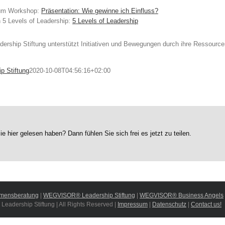
zum Workshop:
Präsentation: Wie gewinne ich Einfluss?
 5 Levels of Leadership:
5 Levels of Leadership
hip Stiftung unterstützt Initiativen und Bewegungen durch ihre Ressource
 Stiftung
2020-10-08T04:56:16+02:00
ie hier gelesen haben? Dann fühlen Sie sich frei es jetzt zu teilen.
mensberatung
|
WEGVISOR® Leadership Stiftung
|
WEGVISOR® Business Angels
adership Stiftung | All Rights Reserved |
Impressum
|
Datenschutz
|
Contact us!