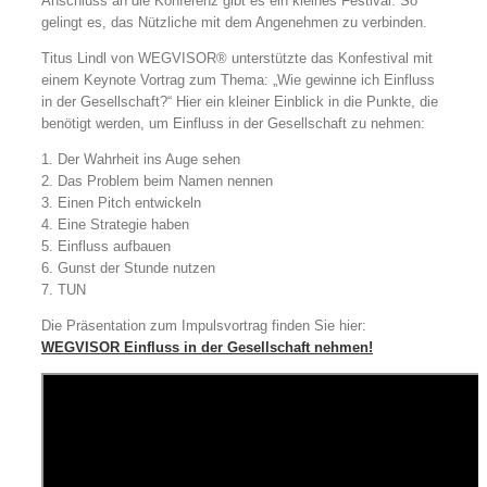
Anschluss an die Konferenz gibt es ein kleines Festival. So
gelingt es, das Nützliche mit dem Angenehmen zu verbinden.
Titus Lindl von WEGVISOR® unterstützte das Konfestival mit
einem Keynote Vortrag zum Thema: „Wie gewinne ich Einfluss
in der Gesellschaft?“ Hier ein kleiner Einblick in die Punkte, die
benötigt werden, um Einfluss in der Gesellschaft zu nehmen:
1. Der Wahrheit ins Auge sehen
2. Das Problem beim Namen nennen
3. Einen Pitch entwickeln
4. Eine Strategie haben
5. Einfluss aufbauen
6. Gunst der Stunde nutzen
7. TUN
Die Präsentation zum Impulsvortrag finden Sie hier:
WEGVISOR Einfluss in der Gesellschaft nehmen!