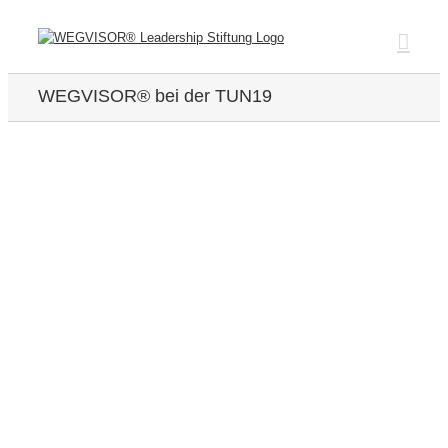
Zum
Inhalt
springen
WEGVISOR® bei der TUN19
Zeige
grösseres
Bild