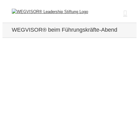
Zum
Inhalt
springen
WEGVISOR® beim Führungskräfte-Abend
Zeige
grösseres
Bild