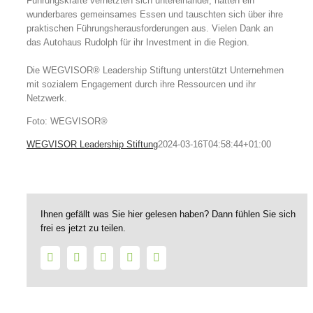
Führungskräfte vernetzten sich untereinander, hatten ein
wunderbares gemeinsames Essen und tauschten sich über ihre
praktischen Führungsherausforderungen aus. Vielen Dank an
das Autohaus Rudolph für ihr Investment in die Region.
Die WEGVISOR® Leadership Stiftung unterstützt Unternehmen
mit sozialem Engagement durch ihre Ressourcen und ihr
Netzwerk.
Foto: WEGVISOR®
WEGVISOR Leadership Stiftung
2024-03-16T04:58:44+01:00
Ihnen gefällt was Sie hier gelesen haben? Dann fühlen Sie sich
frei es jetzt zu teilen.
Facebook
Twitter
LinkedIn
WhatsApp
E-
Mail