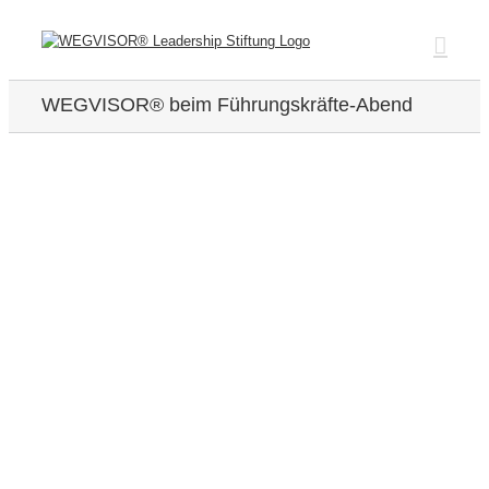
Zum
Inhalt
springen
WEGVISOR® beim Führungskräfte-Abend
Zeige
grösseres
Bild