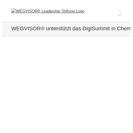
Zum
Inhalt
springen
WEGVISOR® unterstützt das DigiSummit in Chemn
Zeige
grösseres
Bild