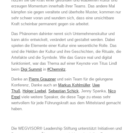
nutzen sie die Kraft einer gesunden und etablierten Kultur und
erzeugen Momentum innerhalb ihrer Teams. Das andere Mal
kämpfen sie gegen veraltete und überholte Muster, kommen nur
sehr schwer voran und wundern sich, dass eine unsichtbare
Kraft scheinbar permanent gegen sie arbeitet.
Das Phänomen dahinter nennt sich Unternehmenskultur und
kann aktiv entwickelt, verändert und gestaltet werden. Dabei
spielen die Elemente einer Kultur eine wesentliche Rolle. Das
sind die Helden der Kultur und ihre Geschichten, die Rituale, die
Artefakte und die Symbole. Wie das Ganze real und digital
funktioniert, war das Thema auf einer Keynote von Titus Lindl
beim
Digi Summit
in
#Chemnitz
.
Danke an
Pierre Graupner
und sein Team für die gelungene
Konferenz, Danke auch an
Markus Kohlmüller
,
Uwe
Thuß
,
Holger Loebel
,
Sebastian Schick
, Jenny Spanka,
Nico
Erpel
viele weitere Speaker, die diese Tage zu etwas sehr
wertvollem für jede Führungskraft aus dem Mittelstand gemacht
haben.
Die WEGVISOR® Leadership Stiftung unterstützt Initiativen und