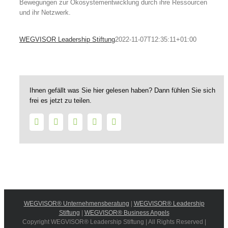
Bewegungen zur Ökosystementwicklung durch ihre Ressourcen
und ihr Netzwerk.
WEGVISOR Leadership Stiftung
2022-11-07T12:35:11+01:00
Ihnen gefällt was Sie hier gelesen haben? Dann fühlen Sie sich
frei es jetzt zu teilen.
Facebook
Twitter
LinkedIn
WhatsApp
E-
Mail
WEGVISOR® Unternehmensberatung
|
WEGVISOR® Leadership
Stiftung
|
WEGVISOR® Business Angels
Copyright WEGVISOR® Leadership Stiftung | All Rights Reserved |