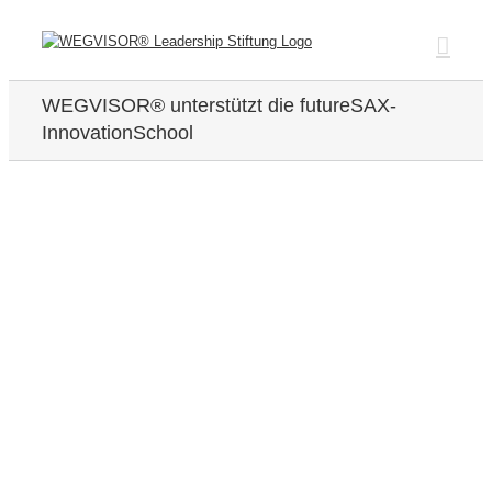
Zum
Inhalt
springen
WEGVISOR® unterstützt die futureSAX-
InnovationSchool
Zeige
grösseres
Bild