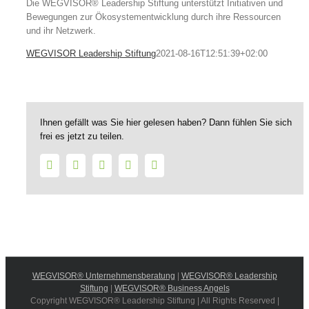
Die WEGVISOR® Leadership Stiftung unterstützt Initiativen und
Bewegungen zur Ökosystementwicklung durch ihre Ressourcen
und ihr Netzwerk.
WEGVISOR Leadership Stiftung
2021-08-16T12:51:39+02:00
Ihnen gefällt was Sie hier gelesen haben? Dann fühlen Sie sich
frei es jetzt zu teilen.
Facebook
Twitter
LinkedIn
WhatsApp
E-
Mail
WEGVISOR® Unternehmensberatung
|
WEGVISOR® Leadership
Stiftung
|
WEGVISOR® Business Angels
Copyright WEGVISOR® Leadership Stiftung | All Rights Reserved |