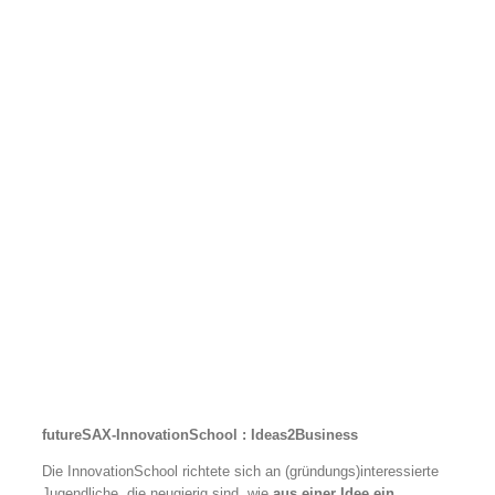
futureSAX-InnovationSchool : Ideas2Business
Die InnovationSchool richtete sich an (gründungs)interessierte
Jugendliche, die neugierig sind, wie
aus einer Idee ein