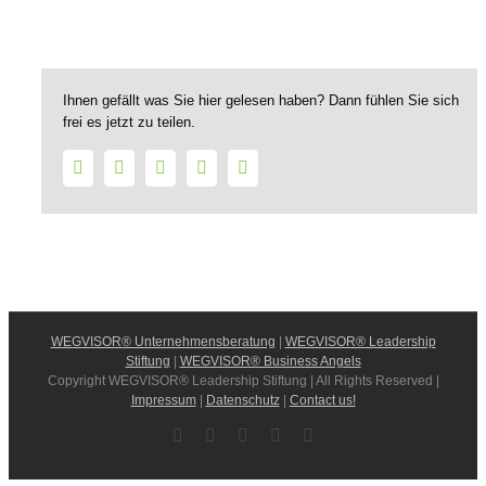
Ihnen gefällt was Sie hier gelesen haben? Dann fühlen Sie sich
frei es jetzt zu teilen.
Facebook
Twitter
LinkedIn
WhatsApp
E-
Mail
WEGVISOR® Unternehmensberatung
|
WEGVISOR® Leadership
Stiftung
|
WEGVISOR® Business Angels
Copyright WEGVISOR® Leadership Stiftung | All Rights Reserved |
Impressum
|
Datenschutz
|
Contact us!
Facebook
Instagram
YouTube
Xing
LinkedIn