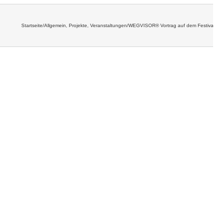
Startseite
/
Allgemein
,
Projekte
,
Veranstaltungen
/
WEGVISOR® Vortrag auf dem Festival