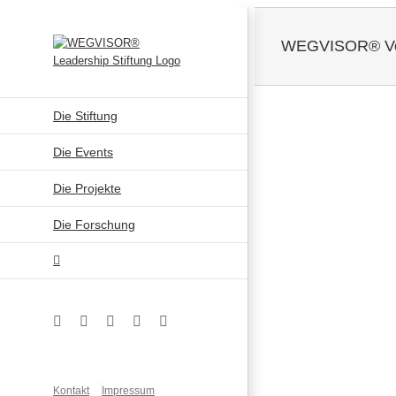
Zum
Inhalt
WEGVISOR® Vort
springen
Die Stiftung
Zeige
Die Events
grösseres
Bild
Die Projekte
Die Forschung
Facebook
Instagram
YouTube
Xing
LinkedIn
Kontakt
Impressum