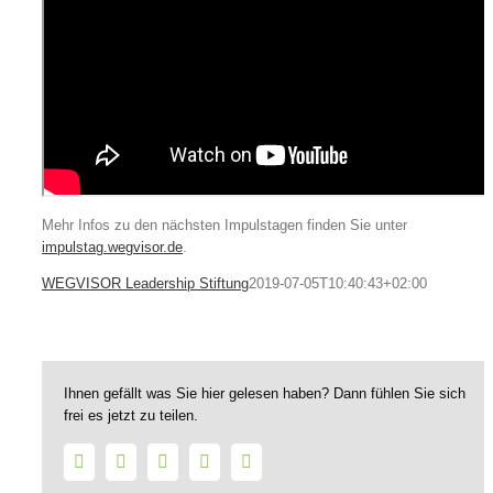
Mehr Infos zu den nächsten Impulstagen finden Sie unter
impulstag.wegvisor.de
.
WEGVISOR Leadership Stiftung
2019-07-05T10:40:43+02:00
Ihnen gefällt was Sie hier gelesen haben? Dann fühlen Sie sich
frei es jetzt zu teilen.
Facebook
Twitter
LinkedIn
WhatsApp
E-
Mail