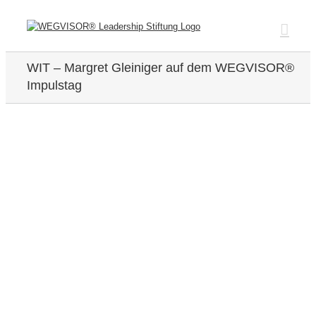
Zum
Inhalt
springen
WIT – Margret Gleiniger auf dem WEGVISOR®
Impulstag
Zeige
grösseres
Bild