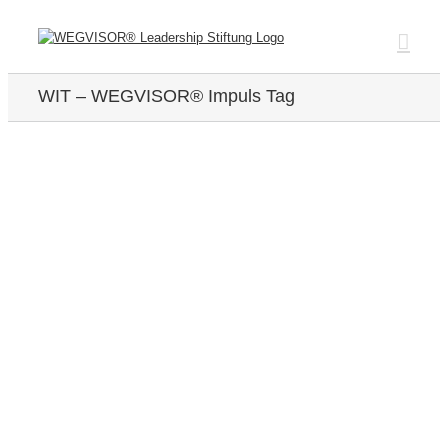
Zum
Inhalt
springen
WIT – WEGVISOR® Impuls Tag
Zeige
grösseres
Bild