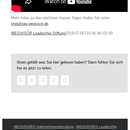
Mehr Infos zu den nächsten Impuls Tagen finden Sie unter
impulstag.wegvisor.de
.
WEGVISOR Leadership Stiftung
2019-07-05T10:45:36+02:00
Ihnen gefällt was Sie hier gelesen haben? Dann fühlen Sie sich
frei es jetzt zu teilen.
Facebook
Twitter
LinkedIn
WhatsApp
E-
Mail
WEGVISOR® Unternehmensberatung
|
WEGVISOR® Leadership