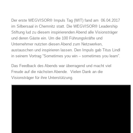
Der erste WEGVISOR® Impuls Tag (WIT) fand am 06.04.2017
im Silbersaal in Chemnitz statt. Die WEGVISOR® Leadership
Stiftung lud zu diesem inspirierenden Abend alle Visionsträger
und deren Gäste ein. Um die 100 Führungskräfte und
Unternehmer nutzten diesen Abend zum Netzwerken,
austauschen und inspirieren lassen. Den Impuls gab Titus Lindl
in seinem Vortrag “Sometimes you win – sometimes you learn”.
Das Feedback des Abends war überragend und macht viel
Freude auf die nächsten Abende. Vielen Dank an die
Visionsträger für ihre Unterstützung.