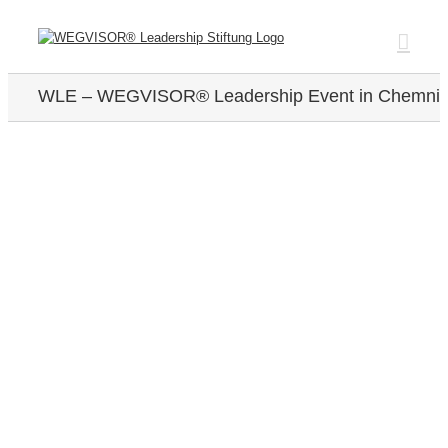
Zum
Inhalt
springen
WLE – WEGVISOR® Leadership Event in Chemnit
Zeige
grösseres
Bild