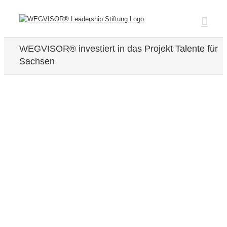
Zum
Inhalt
springen
WEGVISOR® investiert in das Projekt Talente für
Sachsen
Zeige
grösseres
Bild