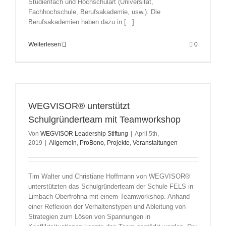
Studienfach und Hochschulart (Universität,
Fachhochschule, Berufsakademie, usw.). Die
Berufsakademien haben dazu in [...]
Weiterlesen
0
WEGVISOR® unterstützt
Schulgründerteam mit Teamworkshop
Von
WEGVISOR Leadership Stiftung
|
April 5th,
2019
|
Allgemein
,
ProBono
,
Projekte
,
Veranstaltungen
Tim Walter und Christiane Hoffmann von WEGVISOR®
unterstützten das Schulgründerteam der Schule FELS in
Limbach-Oberfrohna mit einem Teamworkshop. Anhand
einer Reflexion der Verhaltenstypen und Ableitung von
Strategien zum Lösen von Spannungen in