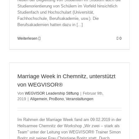
Studienorientierung von Schülern im Vorfeld hinsichtlich
Studienfach und Hochschulart (Universität,
Fachhochschule, Berufsakademie, usw.). Die
Berufsakademien hatten dazu in [...]
Weiterlesen
0
Marriage Week in Chemnitz, unterstützt
von WEGVISOR®
Von
WEGVISOR Leadership Stiftung
|
Februar 9th,
2019
|
Allgemein
,
ProBono
,
Veranstaltungen
Im Rahmen der Marriage Week fand am 09.02.2019 in der
Heilsarmee Chemnitz der Workshop „Wir zwei – stark als
Team“ unter der Leitung von WEGVISOR® Trainer Simon
Boritz mit seiner Frau Christiane Boritz statt. Durch