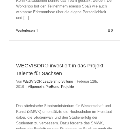
Konfliktsituationen konnte das Team gestärkt werden. Der
Workshop bot den Teilnehmern ebenso Spaß wie auch
wirksame Erkenntnisse über die eigene Persönlichkeit
und [...]
Weiterlesen
0
WEGVISOR® investiert in das Projekt
Talente für Sachsen
Von
WEGVISOR Leadership Stiftung
|
Februar 12th,
2019
|
Allgemein
,
ProBono
,
Projekte
Das sächsische Staatsministerium für Wissenschaft und
Kunst (SMWK) unterstützte die Hochschulen im Freistaat
dabei, die Studienwahl und den Studienerfolg der
Studenten zu verbessern. Dazu förderte das SMWK,
neben der Begleitung von Studenten im Studium auch die