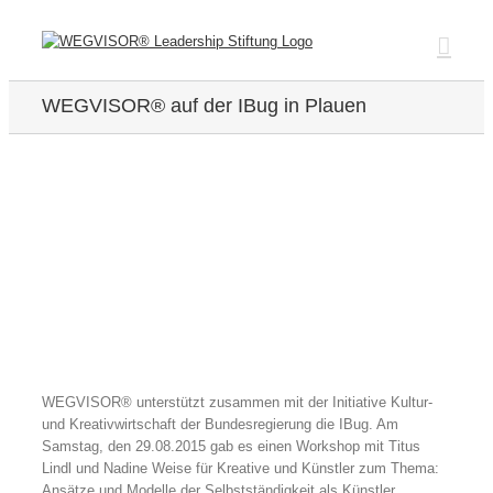
Zum
Inhalt
springen
WEGVISOR® auf der IBug in Plauen
Zeige
grösseres
Bild
WEGVISOR® unterstützt zusammen mit der Initiative Kultur-
und Kreativwirtschaft der Bundesregierung die IBug. Am
Samstag, den 29.08.2015 gab es einen Workshop mit Titus
Lindl und Nadine Weise für Kreative und Künstler zum Thema:
Ansätze und Modelle der Selbstständigkeit als Künstler.