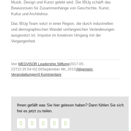
Musik, Design und Kunst gelebt wird. Die IBUg schärft das
Bewusstsein für Zusammenhänge von Geschichte, Kunst,
Kultur und Architektur.
Das IBUg-Team setzt in einer Region, die durch industriellen
und demographischen Wandel umfangreichen Veränderungen
ausgesetzt ist, Impulse im kreativen Umgang mit der
Vergangenheit.
Von
WEGVISOR Leadership Stiftung
|
2017-05-
23T15:35:54+02:00
September 4th, 2015
|
Allgemein
,
Veranstaltungen
|
0 Kommentare
Ihnen gefällt was Sie hier gelesen haben? Dann fühlen Sie sich
frei es jetzt zu teilen.
Facebook
Twitter
LinkedIn
WhatsApp
E-
Mail