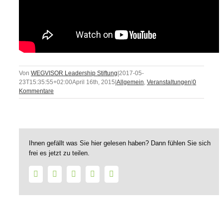
Von
WEGVISOR Leadership Stiftung
|
2017-05-
23T15:35:55+02:00
April 16th, 2015
|
Allgemein
,
Veranstaltungen
|
0
Kommentare
Ihnen gefällt was Sie hier gelesen haben? Dann fühlen Sie sich
frei es jetzt zu teilen.
Facebook
Twitter
LinkedIn
WhatsApp
E-
Mail