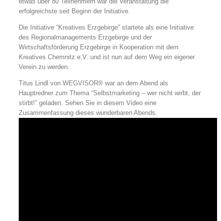
etwas über 80 Teilnehmern war die Veranstaltung die
erfolgreichste seit Beginn der Initiative.
Die Initiative “Kreatives Erzgebirge” startete als eine Initiative
des Regionalmanagements Erzgebirge und der
Wirtschaftsförderung Erzgebirge in Kooperation mit dem
Kreatives Chemnitz e.V. und ist nun auf dem Weg ein eigener
Verein zu werden.
Titus Lindl von WEGVISOR® war an dem Abend als
Hauptredner zum Thema “Selbstmarketing – wer nicht wirbt, der
stirbt!” geladen. Sehen Sie in diesem Video eine
Zusammenfassung dieses wunderbaren Abends.