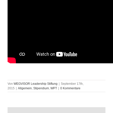
Von
WEGVISOR Leadership Stiftung
|
September 17th,
2015
|
Allgemein
,
Stipendium
,
WPT
|
0 Kommentare