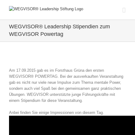
Zum
Inhalt
springen
WEGVISOR® Leadership Stipendien zum
WEGVISOR Powertag
Zeige
grösseres
Am 17.09.2015 gab es im Forsthaus Grüna den ersten
Bild
WEGVISOR® POWERTAG. Bei der ausverkauften Veranstaltung
gab es nicht nur viele neue Impulse zum Thema mentale Power,
sondern auch viel Spaß bei den gemeinsamen ganz praktischen
Übungen. WEGVISOR unterstützte junge Führungskräfte mit
einem Stipendium für diese Veranstaltung.
Anbei finden Sie einige Impressionen von diesem Tag.