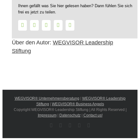
Ihnen gefällt was Sie hier gelesen haben? Dann fühlen Sie sich
frei es jetzt zu teilen.
Facebook
Twitter
LinkedIn
WhatsApp
E-
Mail
Über den Autor:
WEGVISOR Leadership
Stiftung
WEGVISOR® Unternehmensberatung
|
WEGVISOR® Leadership
Stiftung
|
WEGVISOR® Business Angels
Copyright WEGVISOR® Leadership Stiftung | All Rights Reserved |
Impressum
|
Datenschutz
|
Contact us!
Facebook
Instagram
YouTube
Xing
LinkedIn