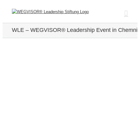
Zum
Inhalt
springen
WLE – WEGVISOR® Leadership Event in Chemnit
Zeige
grösseres
Bild