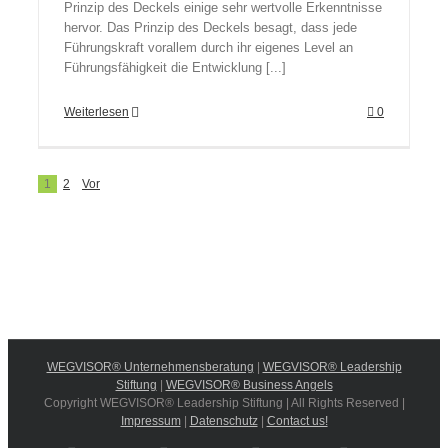
Prinzip des Deckels einige sehr wertvolle Erkenntnisse
hervor. Das Prinzip des Deckels besagt, dass jede
Führungskraft vorallem durch ihr eigenes Level an
Führungsfähigkeit die Entwicklung [...]
Weiterlesen
0
1
2
Vor
WEGVISOR® Unternehmensberatung
|
WEGVISOR® Leadership
Stiftung
|
WEGVISOR® Business Angels
Copyright WEGVISOR® Leadership Stiftung | All Rights Reserved |
Impressum
|
Datenschutz
|
Contact us!