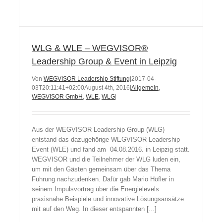
WLG & WLE – WEGVISOR®
Leadership Group & Event in Leipzig
Von
WEGVISOR Leadership Stiftung
|
2017-04-
03T20:11:41+02:00
August 4th, 2016
|
Allgemein
,
WEGVISOR GmbH
,
WLE
,
WLG
|
Aus der WEGVISOR Leadership Group (WLG)
entstand das dazugehörige WEGVISOR Leadership
Event (WLE) und fand am 04.08.2016. in Leipzig statt.
WEGVISOR und die Teilnehmer der WLG luden ein,
um mit den Gästen gemeinsam über das Thema
Führung nachzudenken. Dafür gab Mario Höfler in
seinem Impulsvortrag über die Energielevels
praxisnahe Beispiele und innovative Lösungsansätze
mit auf den Weg. In dieser entspannten [...]