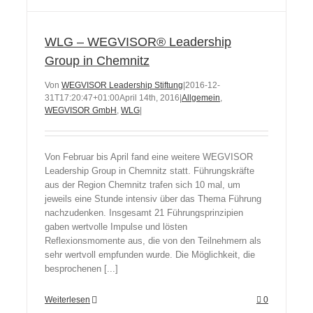
WLG – WEGVISOR® Leadership
Group in Chemnitz
Von
WEGVISOR Leadership Stiftung
|
2016-12-
31T17:20:47+01:00
April 14th, 2016
|
Allgemein
,
WEGVISOR GmbH
,
WLG
|
Von Februar bis April fand eine weitere WEGVISOR
Leadership Group in Chemnitz statt. Führungskräfte
aus der Region Chemnitz trafen sich 10 mal, um
jeweils eine Stunde intensiv über das Thema Führung
nachzudenken. Insgesamt 21 Führungsprinzipien
gaben wertvolle Impulse und lösten
Reflexionsmomente aus, die von den Teilnehmern als
sehr wertvoll empfunden wurde. Die Möglichkeit, die
besprochenen [...]
Weiterlesen
0