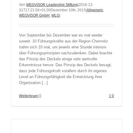
Von
WEGVISOR Leadership Stiftung
|
2016-12-
31T17:21:56+01:00
Dezember 10th, 2015
|
Allgemein
,
WEGVISOR GmbH
,
WLG
|
Von September bis Dezember war es mal wieder
soweit. 10 Führungskräfte aus der Region Chemnitz
trafen sich 10 mal, um jeweils eine Stunde intensiv
über Führungsprinzipien nachzudenken. Dabei brachte
das Prinzip des Deckels einige sehr wertvolle
Erkenntnisse hervor. Das Prinzip des Deckels besagt,
dass jede Führungskraft vorallem durch ihr eigenes
Level an Führungsfähigkeit die Entwicklung ihrer
Organisation [...]
Weiterlesen
0